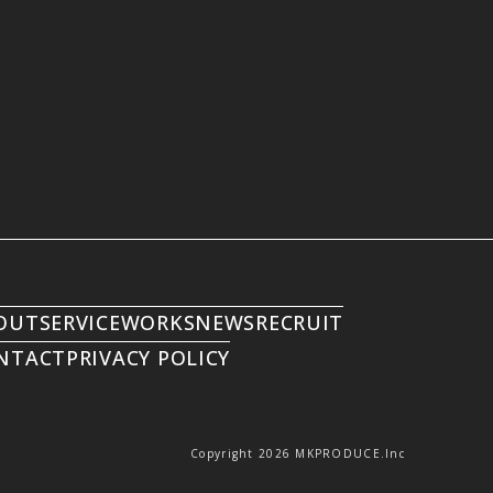
OUT
SERVICE
WORKS
NEWS
RECRUIT
NTACT
PRIVACY POLICY
Copyright
2026
MKPRODUCE.Inc